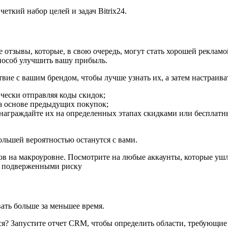
ткий набор целей и задач Bitrix24.
отзывы, которые, в свою очередь, могут стать хорошей рекламой
особ улучшить вашу прибыль.
твие с вашим брендом, чтобы лучше узнать их, а затем настраи
чески отправляя коды скидок;
а основе предыдущих покупок;
ознаграждайте их на определенных этапах скидками или бесплат
ольшей вероятностью останутся с вами.
в на макроуровне. Посмотрите на любые аккаунты, которые ушл
и, подверженными риску
ать больше за меньшее время.
ся? Запустите отчет CRM, чтобы определить области, требующие