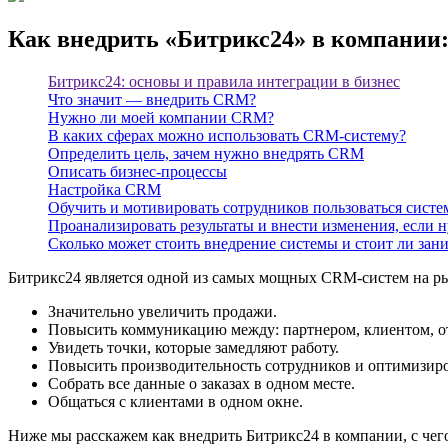
Как внедрить «Битрикс24» в компании: 
Битрикс24: основы и правила интеграции в бизнес
Что значит — внедрить CRM?
Нужно ли моей компании CRM?
В каких сферах можно использовать CRM-систему?
Определить цель, зачем нужно внедрять CRM
Описать бизнес-процессы
Настройка CRM
Обучить и мотивировать сотрудников пользоваться систе
Проанализировать результаты и внести изменения, если 
Сколько может стоить внедрение системы и стоит ли зан
Битрикс24 является одной из самых мощных CRM-систем на рын
Значительно увеличить продажи.
Повысить коммуникацию между: партнером, клиентом, о
Увидеть точки, которые замедляют работу.
Повысить производительность сотрудников и оптимизиров
Собрать все данные о заказах в одном месте.
Общаться с клиентами в одном окне.
Ниже мы расскажем как внедрить Битрикс24 в компании, с чего 