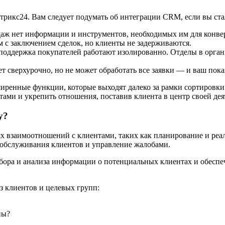
трикс24. Вам следует подумать об интеграции CRM, если вы ста
даж нет информации и инструментов, необходимых им для конвер
м с заключением сделок, но клиенты не задерживаются.
поддержка покупателей работают изолированно. Отделы в орга
 сверхурочно, но не может обработать все заявки — и ваш показ
сширенные функции, которые выходят далеко за рамки сортировки
ами и укрепить отношения, поставив клиента в центр своей дея
у?
ях взаимоотношений с клиентами, таких как планирование и реа
 обслуживания клиентов и управление жалобами.
сбора и анализа информации о потенциальных клиентах и обесп
 клиентов и целевых групп:
пы?